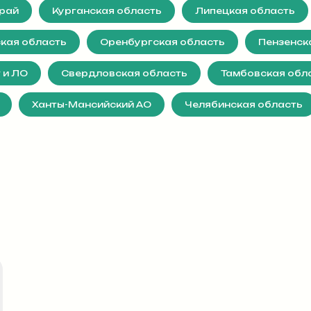
край
Курганская область
Липецкая область
кая область
Оренбургская область
Пензенск
 и ЛО
Свердловская область
Тамбовская обл
Ханты-Мансийский АО
Челябинская область