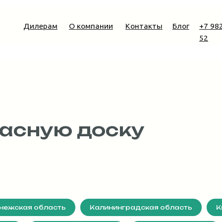
Дилерам
О компании
Контакты
Блог
+7 982 761-84-
52
расную доску
нежская область
Калининградская область
К