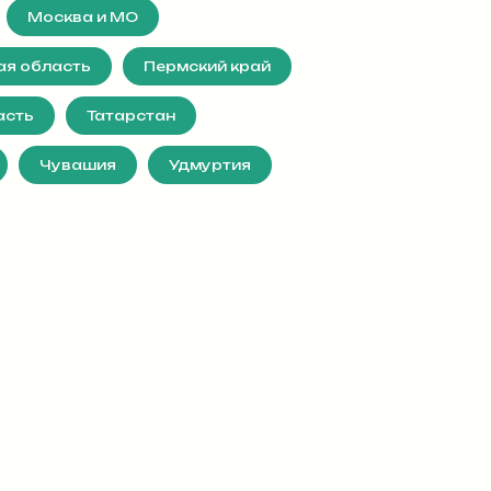
Москва и МО
ая область
Пермский край
асть
Татарстан
Чувашия
Удмуртия